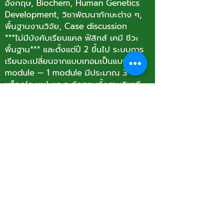
อังกฤษ, Biochem, Human Genetics
Development, วิชาพัฒนาทักษะต่าง ๆ,
พื้นฐานงานวิจัย, Case discussion
***ไม่มีบังคับเรียนแคล ฟิสิกส์ เคมี ชีวะ
พื้นฐาน*** และตั้งแต่ปี 2 ขึ้นไป ระบบการ
เรียนจะเปลี่ยนจากแบบเทอมเป็นแบบ
module — 1 module มีประมาณ 3
บล็อก(ระบบ) และจะจัดสอบทั้งสามวิชาที
เดียวตอนท้าย module
ปี 2 - Physiology ของทุกระบบร่างกาย
เรียนควบคู่ไปกับการเรียน Gross
Anatomy, PBL, และแลป ซึ่งจะจัดการ
เรียนการสอนและการสอบแทรกไปกับทุก
module (กิจกรรมกลุ่มมีจัดในทุกบล็อก)
ปี 3- Pathology ของทุกระบบร่างกาย,
วิชาวิจัย, TBL
หมายเหตุ: เนื่องจากนศพ.มช. รุ่นแรกที่ได้
เรียนในหลักสูตรล่าสุดนี้คือรหัส ‘66 ซึ่ง