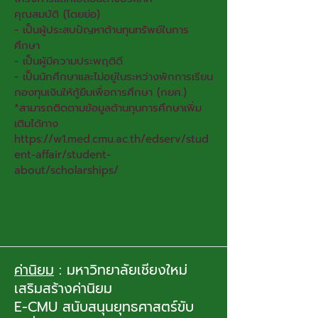
คุณสมบัติ (โดยย่อ)
- เป็นผู้ประสบปัญหาด้านทุนทรัพย์ในการ
ศึกษา
- เป็นผู้มีความประพฤติดี
- เป็นนักศึกษาและไม่อยู่ในระหว่างพักการเรียน
กองทุนเงินให้กู้ยืมเพื่อการศึกษา (กยศ.)
*สามารถติดตามข้อมูลด้านทุนการศึกษาเพิ่ม
เติมได้ทาง
https://w1.med.cmu.ac.th/edserv/stud
ent-affair/student-
about/scholarships/
ค่านิยม
: มหาวิทยาลัยเชียงใหม่
เสริมสร้างค่านิยม
E-CMU สนับสนุนยุทธศาสตร์ขับ