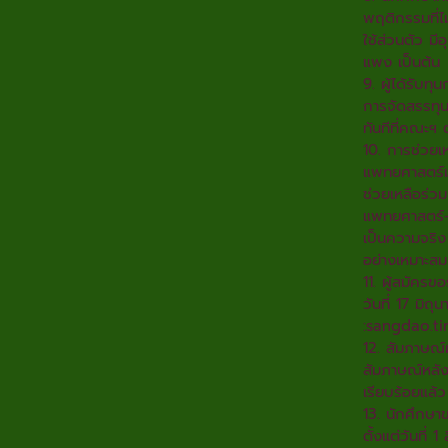
พฤติกรรมที่ไ
ใช้ส่วนตัว มี
แพง เป็นต้น
9. ผู้ได้รับทุน
การจัดสรรทุ
ทันทีที่คณะฯ
10. การช่วย
แพทยศาสตร์มห
ช่วยเหลือร่ว
แพทยศาสตร์-นั
เป็นความจริง
อย่างเหมาะสมท
11. ผู้สมัครขอ
วันที่ 17 มิ
:
sangdao.ti
12. สัมภาษณ์
สัมภาษณ์หลั
เรียบร้อยแล้ว
13. นักศึกษ
ตั้งแต่วันที