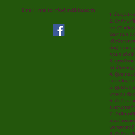
Email :
mailto:info@md.kku.ac.th
1. เป็นผู้มี
2. นักศึกษาที่ม
การกู้ยืมเงิ
โดยคณะฯ จะพิ
หรือพิจารณายก
ยื่นกู้ คณะฯ 
คณะฯ แจ้งให้
3. บุตรข้ารา
ได้ เป็นหลักฐ
4. ผู้ประกอบธ
แนบหลักฐานก
5. ผู้ขอรับทุน
บางส่วน ต้อง
6. นักศึกษาจะ
ระหว่างการศึ
7. นักศึกษาที
ส่วนตัวหรือห
แพทยศาสตร์ จั
8. นักศึกษาท