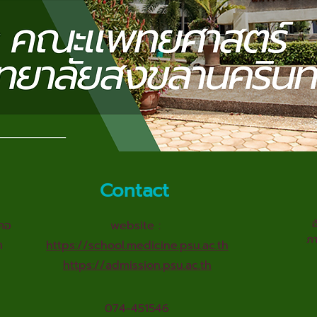
Contact
อ
คอ
website :
ภ
า
https://school.medicine.psu.ac.th
https://admission.psu.ac.th
074-451546