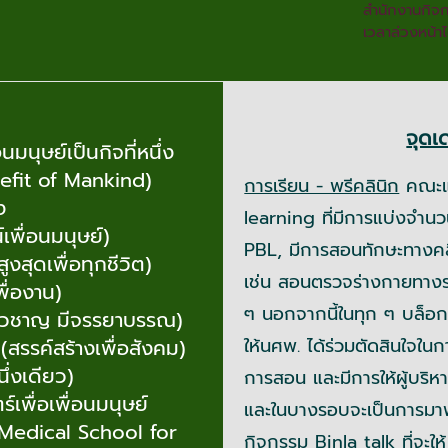
สำนักงานกิจ
เวลาล่วงหน้า
จุดเ
มนุษย์เป็นกิจที่หนึ่ง
efit of Mankind)
การเรียน - พรีคลินิก
คณะแพ
ง
learning ที่มีการแบ่งจำนว
พื่อนมนุษย์)
PBL, มีการสอนทักษะทางคลิ
งสุดเพื่อทุกชีวิต)
เช่น สอนตรวจร่างกายทางร
ื่องาน)
ๆ นอกจากนี้ในทุก ๆ บล็อก
ี่ยวชาญ มีจรรยาบรรณ)
ให้นศพ. ได้ร่วมตัดสินใจในก
(สรรค์สร้างเพื่อสังคม)
ึ่งเดียว)
การสอน และมีการให้ผู้บริ
พื่อเพื่อนมนุษย์
และในบางรอบจะเป็นการมาพบป
Medical School for
กิจกรรม Binla talk ที่จะใ