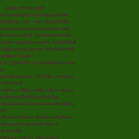
คุณสมบัติ/ข้อปฏิบัติ
ปัญหาทางเศรษฐกิจ/ขาดแคลนทุนทรัพย์
ีสิทธิ์กู้เงิน กรอ. กยศ. ต้องใช้สิทธิ์ใน
นร่วมกับขอรับทุนจากคณะแพทยศาสตร์
จารณาวงเงินกู้ ร่วมกับมหาวิทยาลัย
เลิกการกู้เงินในภายหลัง หากไม่ใช้สิทธิ์
จะไม่พิจารณาจัดสรรทุน (ยกเว้นในรายที่
งดกู้ยืมฯ ไปแล้ว)
ชการ รัฐวิสาหกิจ แนบหนังสือรับรองราย
าน
ุรกิจที่มีรายได้เกิน 50,000 บาท/เดือน
ารชำระภาษี
การศึกษา ที่มีทุนการศึกษาอื่นๆ อยู่แล้ว
แจ้งรายละเอียดในใบสมัครด้วย
ต้องไม่มีและไม่นำรถยนต์ส่วนตัวมาใช้ใน
กษา
่ได้รับทุนการศึกษา ต้องพักอาศัยที่บ้าน
อพักมหาวิทยาลัย/หอพักที่คณะ
ดให้เท่านั้น
ี่ได้รับทุนการศึกษา ไม่ควรแสดง