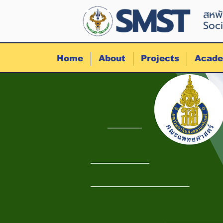
SMST
สหพั
Soci
Home
About
Projects
Acade